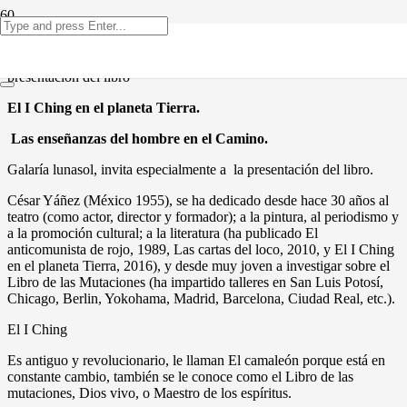
Este Jueves 14, de septiembre nos complace invitar a la
presentación del libro
El I Ching en el planeta Tierra.
Las enseñanzas del hombre en el Camino.
Galaría lunasol, invita especialmente a la presentación del libro.
César Yáñez (México 1955), se ha dedicado desde hace 30 años al
teatro (como actor, director y formador); a la pintura, al periodismo y
a la promoción cultural; a la literatura (ha publicado El
anticomunista de rojo, 1989, Las cartas del loco, 2010, y El I Ching
en el planeta Tierra, 2016), y desde muy joven a investigar sobre el
Libro de las Mutaciones (ha impartido talleres en San Luis Potosí,
Chicago, Berlin, Yokohama, Madrid, Barcelona, Ciudad Real, etc.).
El I Ching
Es antiguo y revolucionario, le llaman El camaleón porque está en
constante cambio, también se le conoce como el Libro de las
mutaciones, Dios vivo, o Maestro de los espíritus.