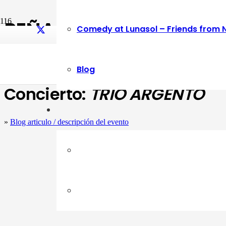
PEÑA CRIOLLA #2 – 04.
Comedy at Lunasol – Friends from 
Workshop:
Gabo Naas
Blog
Concierto:
TRIO ARGENTO
»
Blog articulo / descripción del evento