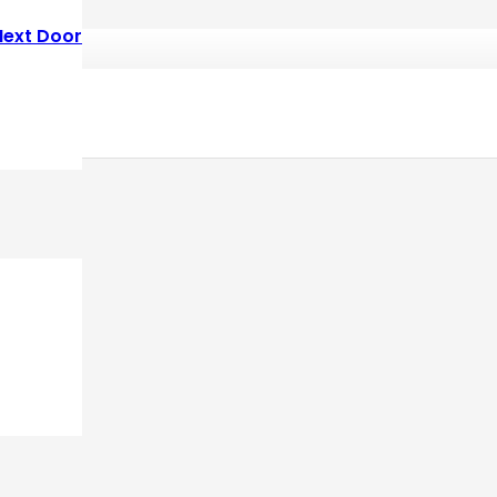
Next Door
to use this site, you agree with it.
Aviso Legal