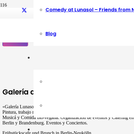
Comedy at Lunasol – Friends from 
Party Coco Flamenco
This website uses cookies to improve your experience. If you continue 
Blog
OK
Galería de Arte
«Galería Lunasol» en Berlin-Neukölln. Arte latinoamericano –
Pintura, trabajo manual, Workshops, Cursos de Pintura y Escultura,
Musicá y Comida bio-vegana. Organización de eventos y Catering en
Berlin y Brandenburg. Eventos y Conciertos.
Frühstückscafe und Brunch in Berlin-Neukölln